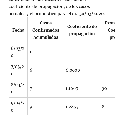
coeficiente de propagación, de los casos
actuales y el pronóstico para el día
30/03/2020
.
Casos
Pron
Coeficiente de
Fecha
Confirmados
Coe
propagación
Acumulados
pr
6/03/2
1
0
7/03/2
6
6.0000
0
8/03/2
7
1.1667
36
0
9/03/2
9
1.2857
8
0