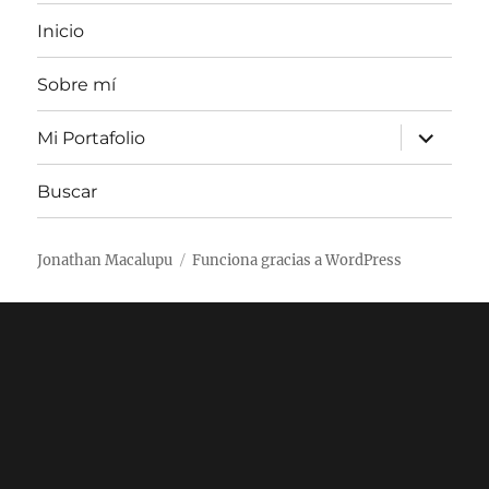
Inicio
Sobre mí
expande
Mi Portafolio
el
menú
inferior
Buscar
Jonathan Macalupu
Funciona gracias a WordPress