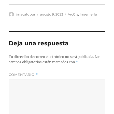
Autor
Publicado
Categorías
jmacalupur
agosto 9, 2023
ArcGis
,
Ingeniería
el
Deja una respuesta
Tu dirección de correo electrónico no será publicada.
Los
campos obligatorios están marcados con
*
COMENTARIO
*