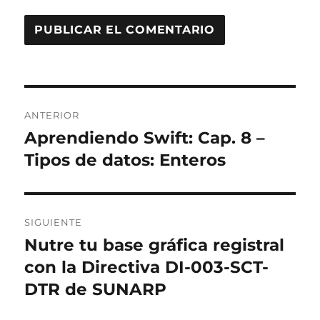
Navegación
ANTERIOR
de
Aprendiendo Swift: Cap. 8 –
Entrada
anterior:
Tipos de datos: Enteros
entradas
SIGUIENTE
Nutre tu base gráfica registral
Entrada
siguiente:
con la Directiva DI-003-SCT-
DTR de SUNARP