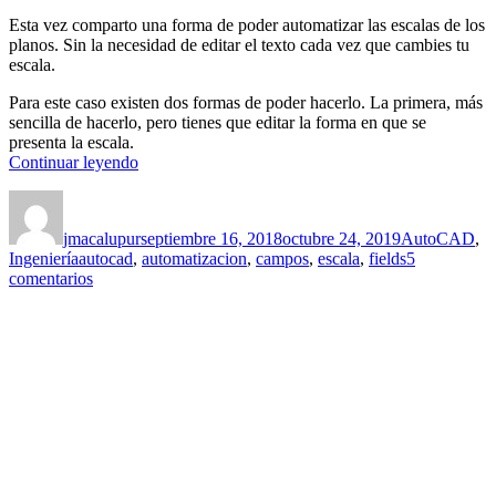
Esta vez comparto una forma de poder automatizar las escalas de los
planos. Sin la necesidad de editar el texto cada vez que cambies tu
escala.
Para este caso existen dos formas de poder hacerlo. La primera, más
sencilla de hacerlo, pero tienes que editar la forma en que se
presenta la escala.
«Actualiza
Continuar leyendo
la
Autor
Publicado
Categorías
escala
el
de
jmacalupur
septiembre 16, 2018
octubre 24, 2019
AutoCAD
,
forma
Etiquetas
Ingeniería
autocad
,
automatizacion
,
campos
,
escala
,
fields
5
automática
en
comentarios
con
Actualiza
los
la
campos
escala
(Field)
de
en
forma
AutoCAD
automática
–
con
(Método
los
1)»
campos
(Field)