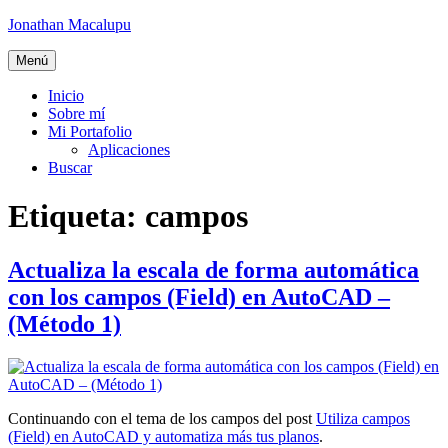
Ir
Jonathan Macalupu
al
contenido
Menú
Inicio
Sobre mí
Mi Portafolio
Aplicaciones
Buscar
Etiqueta:
campos
Actualiza la escala de forma automática
con los campos (Field) en AutoCAD –
(Método 1)
Continuando con el tema de los campos del post
Utiliza campos
(Field) en AutoCAD y automatiza más tus planos
.