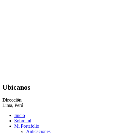
en
AutoCAD
–
(Método
1)
Ubícanos
Dirección
Lima, Perú
Inicio
Sobre mí
Mi Portafolio
Aplicaciones