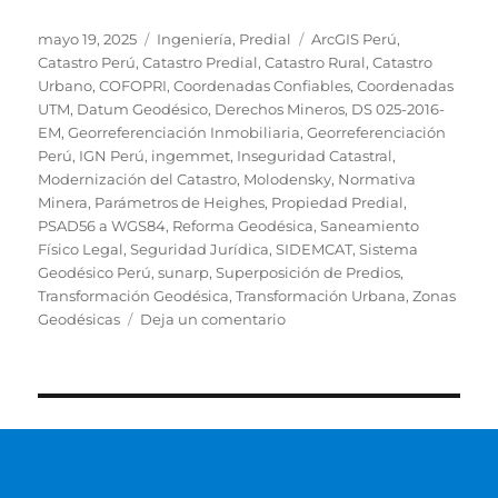
Publicado
Categorías
Etiquetas
mayo 19, 2025
Ingeniería
,
Predial
ArcGIS Perú
,
el
Catastro Perú
,
Catastro Predial
,
Catastro Rural
,
Catastro
Urbano
,
COFOPRI
,
Coordenadas Confiables
,
Coordenadas
UTM
,
Datum Geodésico
,
Derechos Mineros
,
DS 025-2016-
EM
,
Georreferenciación Inmobiliaria
,
Georreferenciación
Perú
,
IGN Perú
,
ingemmet
,
Inseguridad Catastral
,
Modernización del Catastro
,
Molodensky
,
Normativa
Minera
,
Parámetros de Heighes
,
Propiedad Predial
,
PSAD56 a WGS84
,
Reforma Geodésica
,
Saneamiento
Físico Legal
,
Seguridad Jurídica
,
SIDEMCAT
,
Sistema
Geodésico Perú
,
sunarp
,
Superposición de Predios
,
Transformación Geodésica
,
Transformación Urbana
,
Zonas
en
Geodésicas
Deja un comentario
Las
controversias
Del
PSAD56
al
WGS84:
Lo