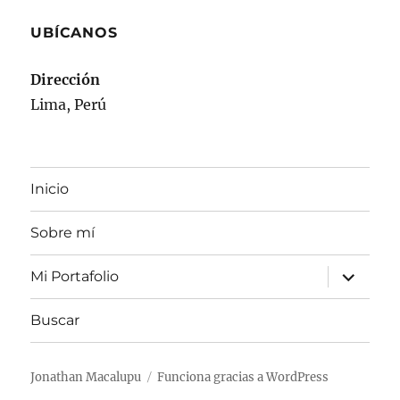
UBÍCANOS
Dirección
Lima, Perú
Inicio
Sobre mí
expande
Mi Portafolio
el
menú
inferior
Buscar
Jonathan Macalupu
Funciona gracias a WordPress