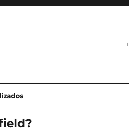
I
lizados
field?