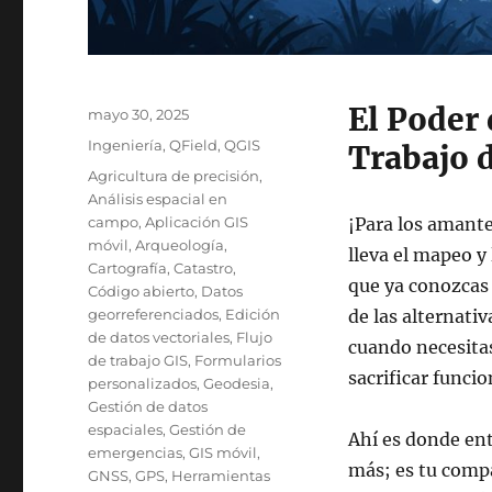
El Poder 
Publicado
mayo 30, 2025
el
Categorías
Ingeniería
,
QField
,
QGIS
Trabajo 
Etiquetas
Agricultura de precisión
,
Análisis espacial en
campo
,
Aplicación GIS
¡Para los amante
móvil
,
Arqueología
,
lleva el mapeo y 
Cartografía
,
Catastro
,
que ya conozca
Código abierto
,
Datos
georreferenciados
,
Edición
de las alternati
de datos vectoriales
,
Flujo
cuando necesitas
de trabajo GIS
,
Formularios
sacrificar funcio
personalizados
,
Geodesia
,
Gestión de datos
espaciales
,
Gestión de
Ahí es donde en
emergencias
,
GIS móvil
,
más; es tu compa
GNSS
,
GPS
,
Herramientas