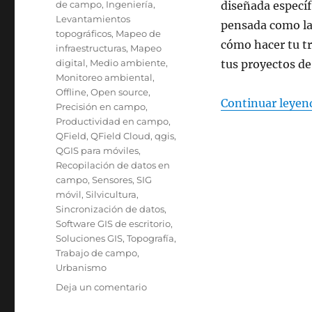
de campo
,
Ingeniería
,
diseñada específ
Levantamientos
pensada como la
topográficos
,
Mapeo de
cómo hacer tu tr
infraestructuras
,
Mapeo
digital
,
Medio ambiente
,
tus proyectos de
Monitoreo ambiental
,
Offline
,
Open source
,
Continuar leyen
Precisión en campo
,
Productividad en campo
,
QField
,
QField Cloud
,
qgis
,
QGIS para móviles
,
Recopilación de datos en
campo
,
Sensores
,
SIG
móvil
,
Silvicultura
,
Sincronización de datos
,
Software GIS de escritorio
,
Soluciones GIS
,
Topografía
,
Trabajo de campo
,
Urbanismo
en
Deja un comentario
¿Para