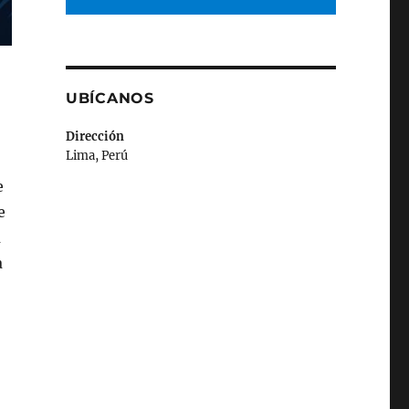
UBÍCANOS
Dirección
Lima, Perú
e
e
a
a