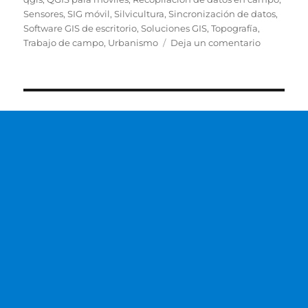
Sensores
,
SIG móvil
,
Silvicultura
,
Sincronización de datos
,
Software GIS de escritorio
,
Soluciones GIS
,
Topografía
,
en
Trabajo de campo
,
Urbanismo
Deja un comentario
¿Para
qué
sirve
Qfield?