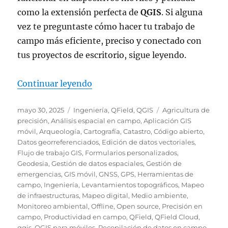
como la extensión perfecta de
QGIS
. Si alguna
vez te preguntaste cómo hacer tu trabajo de
campo más eficiente, preciso y conectado con
tus proyectos de escritorio, sigue leyendo.
«¿Para qué sirve Qfield?»
Continuar leyendo
Publicado
Categorías
Etiquetas
mayo 30, 2025
Ingeniería
,
QField
,
QGIS
Agricultura de
el
precisión
,
Análisis espacial en campo
,
Aplicación GIS
móvil
,
Arqueología
,
Cartografía
,
Catastro
,
Código abierto
,
Datos georreferenciados
,
Edición de datos vectoriales
,
Flujo de trabajo GIS
,
Formularios personalizados
,
Geodesia
,
Gestión de datos espaciales
,
Gestión de
emergencias
,
GIS móvil
,
GNSS
,
GPS
,
Herramientas de
campo
,
Ingeniería
,
Levantamientos topográficos
,
Mapeo
de infraestructuras
,
Mapeo digital
,
Medio ambiente
,
Monitoreo ambiental
,
Offline
,
Open source
,
Precisión en
campo
,
Productividad en campo
,
QField
,
QField Cloud
,
qgis
,
QGIS para móviles
,
Recopilación de datos en campo
,