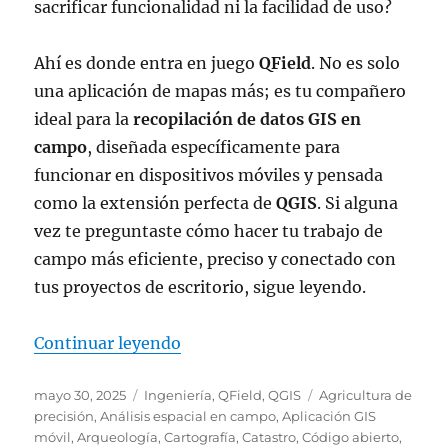
sacrificar funcionalidad ni la facilidad de uso?
Ahí es donde entra en juego
QField
. No es solo
una aplicación de mapas más; es tu compañero
ideal para la
recopilación de datos GIS en
campo
, diseñada específicamente para
funcionar en dispositivos móviles y pensada
como la extensión perfecta de
QGIS
. Si alguna
vez te preguntaste cómo hacer tu trabajo de
campo más eficiente, preciso y conectado con
tus proyectos de escritorio, sigue leyendo.
«¿Para qué sirve Qfield?»
Continuar leyendo
Publicado
Categorías
Etiquetas
mayo 30, 2025
Ingeniería
,
QField
,
QGIS
Agricultura de
el
precisión
,
Análisis espacial en campo
,
Aplicación GIS
móvil
,
Arqueología
,
Cartografía
,
Catastro
,
Código abierto
,