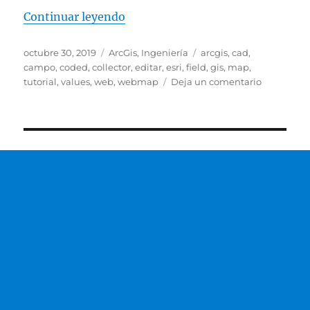
«Tutorial: Editar un Valor del Ca
Continuar leyendo
Publicado
Categorías
Etiquetas
octubre 30, 2019
ArcGis
,
Ingeniería
arcgis
,
cad
,
el
campo
,
coded
,
collector
,
editar
,
esri
,
field
,
gis
,
map
,
en
tutorial
,
values
,
web
,
webmap
Deja un comentario
Tutorial:
Editar
un
Valor
del
Campo
o
Coded
Value
(Valor
Codificado
en
tu
capa
de