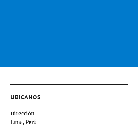
Collector
for
ArcGIS
UBÍCANOS
Dirección
Lima, Perú