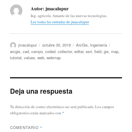
Autor:
jmacalupur
Ing. agrícola. Amante de las nuevas tecnologías.
Lee todas las entradas de jmacalupur
Autor
Publicado
Categorías
Etiquetas
jmacalupur
octubre 30, 2019
ArcGis
,
Ingeniería
el
arcgis
,
cad
,
campo
,
coded
,
collector
,
editar
,
esri
,
field
,
gis
,
map
,
tutorial
,
values
,
web
,
webmap
Deja una respuesta
Tu dirección de correo electrónico no será publicada.
Los campos
obligatorios están marcados con
*
COMENTARIO
*