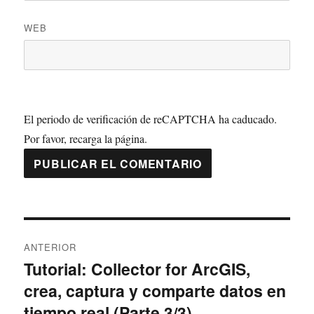
WEB
El periodo de verificación de reCAPTCHA ha caducado.
Por favor, recarga la página.
Navegación
ANTERIOR
de
Tutorial: Collector for ArcGIS,
Entrada
crea, captura y comparte datos en
anterior:
entradas
tiempo real (Parte 3/3)