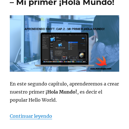
– Mi primer ¡Hola Mundo!
Variables
y
Constantes
En este segundo capítulo, aprenderemos a crear
nuestro primer
¡Hola Mundo!
, es decir el
popular Hello World.
«Aprendiendo Swift: Cap.2 – Mi 
Continuar leyendo