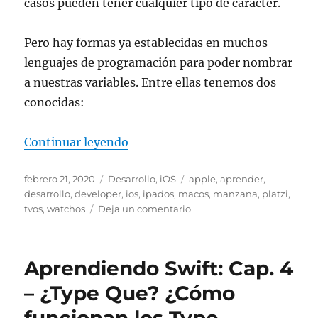
casos pueden tener cualquier tipo de caracter.
Pero hay formas ya establecidas en muchos
lenguajes de programación para poder nombrar
a nuestras variables. Entre ellas tenemos dos
conocidas:
«Aprendiendo Swift: Cap. 5 – No
Continuar leyendo
Publicado
Categorías
Etiquetas
febrero 21, 2020
Desarrollo
,
iOS
apple
,
aprender
,
el
desarrollo
,
developer
,
ios
,
ipados
,
macos
,
manzana
,
platzi
,
en
tvos
,
watchos
Deja un comentario
Aprendiendo
Swift:
Cap.
Aprendiendo Swift: Cap. 4
5
–
– ¿Type Que? ¿Cómo
Nomenclaturas
funcionan los Type
para