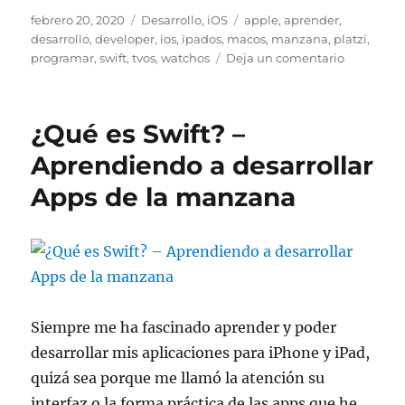
Publicado
Categorías
Etiquetas
febrero 20, 2020
Desarrollo
,
iOS
apple
,
aprender
,
el
desarrollo
,
developer
,
ios
,
ipados
,
macos
,
manzana
,
platzi
,
en
programar
,
swift
,
tvos
,
watchos
Deja un comentario
Aprendie
Swift:
Cap.
¿Qué es Swift? –
1
–
Aprendiendo a desarrollar
Instaland
Apps de la manzana
Xcode
Siempre me ha fascinado aprender y poder
desarrollar mis aplicaciones para iPhone y iPad,
quizá sea porque me llamó la atención su
interfaz o la forma práctica de las apps que he