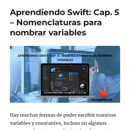
Cap.
Aprendiendo Swift: Cap. 5
6
–
– Nomenclaturas para
Imprimir
nombrar variables
valores
con
la
función
print
Hay muchas formas de poder escribir nuestras
variables y constantes, incluso en algunos