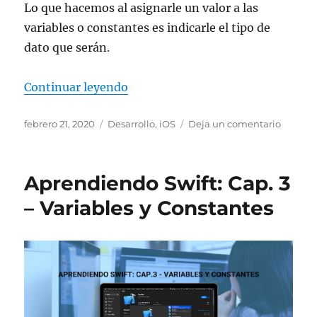
Lo que hacemos al asignarle un valor a las
variables o constantes es indicarle el tipo de
dato que serán.
«Aprendiendo Swift: Cap. 4 – ¿T
Continuar leyendo
Publicado
Categorías
en
febrero 21, 2020
Desarrollo
,
iOS
Deja un comentario
el
Aprend
Swift:
Cap.
Aprendiendo Swift: Cap. 3
4
–
– Variables y Constantes
¿Type
Que?
¿Cómo
funcio
los
Type
Annotat