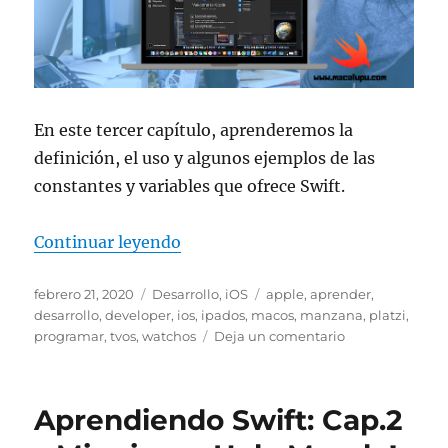
En este tercer capítulo, aprenderemos la
definición, el uso y algunos ejemplos de las
constantes y variables que ofrece Swift.
«Aprendiendo Swift: Cap. 3 – Var
Continuar leyendo
Publicado
Categorías
Etiquetas
febrero 21, 2020
Desarrollo
,
iOS
apple
,
aprender
,
el
desarrollo
,
developer
,
ios
,
ipados
,
macos
,
manzana
,
platzi
,
en
programar
,
tvos
,
watchos
Deja un comentario
Aprendiendo
Swift:
Cap.
Aprendiendo Swift: Cap.2
3
–