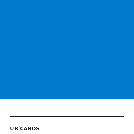
manzana
UBÍCANOS