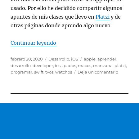
usado. Por ello he decidido compartir algunos
apuntes de mis clases que llevo en
Platzi
y de
otras páginas donde aprendo algo nuevo.
«¿Qué es Swift? – Aprendiendo a 
Continuar leyendo
Publicado
Categorías
Etiquetas
febrero 20, 2020
Desarrollo
,
iOS
apple
,
aprender
,
el
desarrollo
,
developer
,
ios
,
ipados
,
macos
,
manzana
,
platzi
,
en
programar
,
swift
,
tvos
,
watchos
Deja un comentario
¿Qué
es
Swift?
–
Aprendie
a
desarrolla
Apps
de
la