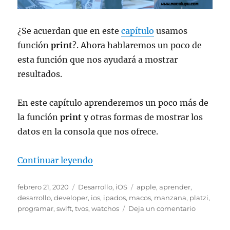
¿Se acuerdan que en este
capítulo
usamos
función
print
?. Ahora hablaremos un poco de
esta función que nos ayudará a mostrar
resultados.
En este capítulo aprenderemos un poco más de
la función
print
y otras formas de mostrar los
datos en la consola que nos ofrece.
«Aprendiendo Swift: Cap. 6 – Impr
Continuar leyendo
Publicado
Categorías
Etiquetas
febrero 21, 2020
Desarrollo
,
iOS
apple
,
aprender
,
el
desarrollo
,
developer
,
ios
,
ipados
,
macos
,
manzana
,
platzi
,
en
programar
,
swift
,
tvos
,
watchos
Deja un comentario
Aprendie
Swift: