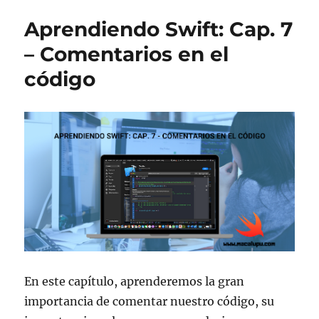
Cap.
Aprendiendo Swift: Cap. 7
8
–
– Comentarios en el
Tipos
código
de
datos:
Enteros
En este capítulo, aprenderemos la gran
importancia de comentar nuestro código, su