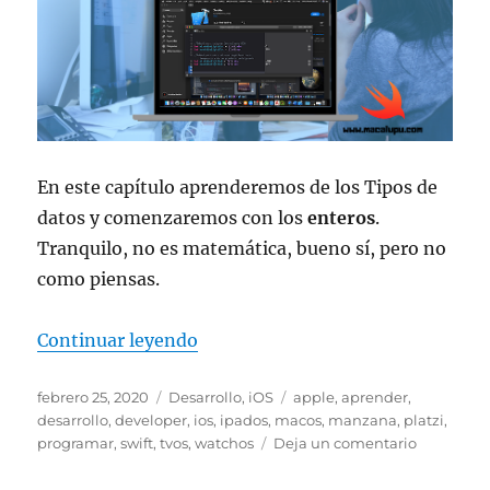
En este capítulo aprenderemos de los Tipos de
datos y comenzaremos con los
enteros
.
Tranquilo, no es matemática, bueno sí, pero no
como piensas.
«Aprendiendo Swift: Cap. 8 – Tip
Continuar leyendo
Publicado
Categorías
Etiquetas
febrero 25, 2020
Desarrollo
,
iOS
apple
,
aprender
,
el
desarrollo
,
developer
,
ios
,
ipados
,
macos
,
manzana
,
platzi
,
en
programar
,
swift
,
tvos
,
watchos
Deja un comentario
Aprendie
Swift: