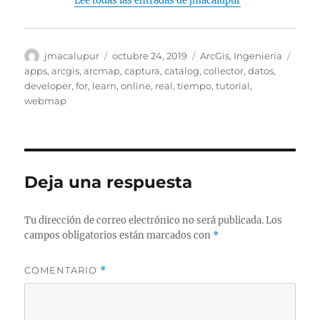
Lee todas las entradas de jmacalupur
Autor
Publicado
Categorías
Etiqu
jmacalupur
octubre 24, 2019
ArcGis
,
Ingeniería
el
apps
,
arcgis
,
arcmap
,
captura
,
catalog
,
collector
,
datos
,
developer
,
for
,
learn
,
online
,
real
,
tiempo
,
tutorial
,
webmap
Deja una respuesta
Tu dirección de correo electrónico no será publicada.
Los
campos obligatorios están marcados con
*
COMENTARIO
*