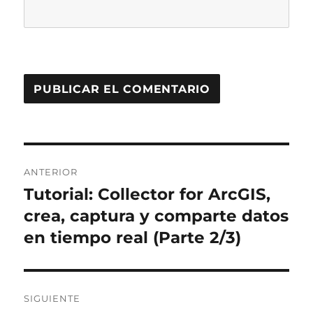
Navegación
ANTERIOR
de
Tutorial: Collector for ArcGIS,
Entrada
anterior:
crea, captura y comparte datos
entradas
en tiempo real (Parte 2/3)
SIGUIENTE